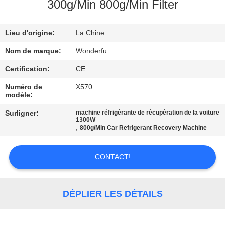
300g/Min 800g/Min Filter
CONTRÔLE
Lieu d'origine:
La Chine
DE
QUALITÉ
Nom de marque:
Wonderfu
Certification:
CE
CONTACTEZ-
Numéro de
X570
modèle:
NOUS
Surligner:
machine réfrigérante de récupération de la voiture
1300W
,
800g/Min Car Refrigerant Recovery Machine
DEMANDEZ
UNE
CONTACT!
CITATION
DÉPLIER LES DÉTAILS
PLAN
DU