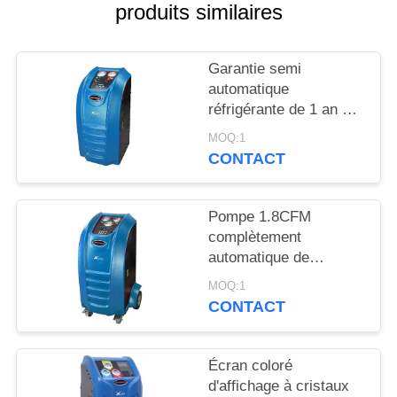
SITE
produits similaires
PRIVACY
Garantie semi
automatique
POLICY
réfrigérante de 1 an de
machine de
MOQ:1
récupération de voiture
CONTACT
de niveau d'entrée
Pompe 1.8CFM
complètement
automatique de
machine réfrigérante
MOQ:1
de récupération de
CONTACT
voiture d'échelle de
Digital
Écran coloré
d'affichage à cristaux