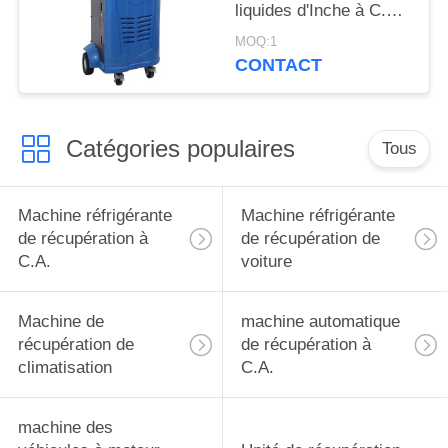
liquides d'Inche à C.A.
de cylindre de
MOQ:1
stockage de la
CONTACT
machine des véhicules
à moteur 5,0 de
récupération
Catégories populaires
Tous
Machine réfrigérante
Machine réfrigérante
de récupération à
de récupération de
C.A.
voiture
Machine de
machine automatique
récupération de
de récupération à
climatisation
C.A.
machine des