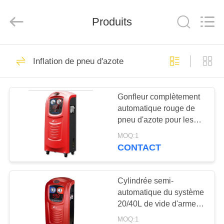
2026
Guangzhou
Wonderfu
Automotive
Produits
Equipment
Co.,
Ltd.
All
MAISON
Rights
109
Reserved.
Inflation de pneu d'azote
Machine
PRODUITS
réfrigérante de
Gonfleur complètement
automatique rouge de
récupération à C.A.
AU
pneu d'azote pour les
SUJET
voitures et le Mini Bus
MOQ:1
X730
DE
CONTACT
61
NOUS
Machine
Cylindrée semi-
automatique du système
VISITE
réfrigérante de
20/40L de vide d'arme à
D'USINE
feu d'inflation de
récupération de
MOQ:1