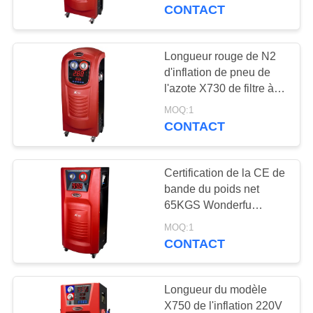
gonfleur de pneu d'azote
CONTACT
voiture
CONTRÔLE
DE
Longueur rouge de N2
57
QUALITÉ
d'inflation de pneu de
Machine de
l'azote X730 de filtre à
air de qualité du tuyau
récupération de
MOQ:1
CONTACTEZ-
d'inflation 10m 65KGS
CONTACT
NOUS
climatisation
Certification de la CE de
DEMANDEZ
bande du poids net
UNE
65KGS Wonderfu
37
d'inflation de pneu de
CITATION
MOQ:1
machine
l'azote X740
CONTACT
automatique de
PLAN
Longueur du modèle
récupération à C.A.
DU
X750 de l'inflation 220V