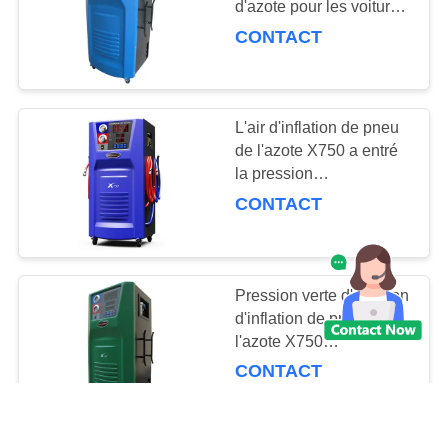
d'azote pour les voitures
41
et le mini autobus
CONTACT
Inflation de pneu
d'azote
L'air d'inflation de pneu
de l'azote X750 a entré
la pression
5~10KG2/CM2
CONTACT
21
gonfleur numérique
Pression verte d'inflation
de pneu
d'inflation de pneu de
l'azote X750
5~7KGS/CM2
CONTACT
17