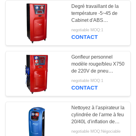
Degré travaillant de la
température -5~45 de
26
Cabinet d'ABS
Machine de
d'inflation de pneu
negotiable MOQ:1
d'azote de camions des
CONTACT
récupération de gaz
véhicules X740 lourds
à C.A.
Gonfleur personnel
modèle rouge/bleu X750
de 220V de pneu
d'azote de mini autobus
24
negotiable MOQ:1
CONTACT
Grande machine
réfrigérante de
Nettoyez à l'aspirateur la
cylindrée de l'arme à feu
récupération
20/40L d'inflation de
gonfleur de pneu d'azote
negotiable MOQ:Négociable
de système