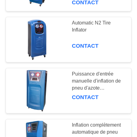
CONTACT
21
Machine de flux à
Automatic N2 Tire
Inflator
C.A.
CONTACT
Puissance d'entrée
16
manuelle d'inflation de
Machine affleurante
pneu d'azote
220V/50HZ pour des
CONTACT
de récupération
camions
Inflation complètement
automatique de pneu