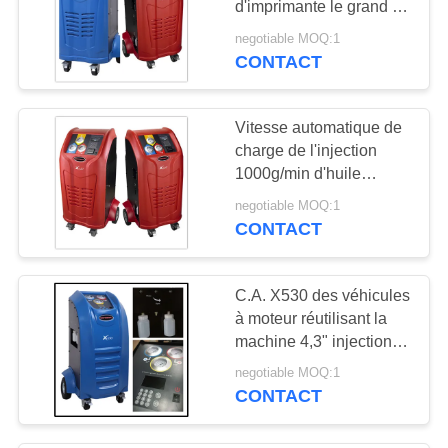
d'imprimante le grand de
41
récupération de machine
negotiable MOQ:1
Inflation de pneu
de base de données des
CONTACT
véhicules à moteur de
d'azote
Carte SD
Vitesse automatique de
charge de l'injection
1000g/min d'huile
d'automobile à C.A. de
negotiable MOQ:1
machine rouge de
CONTACT
21
récupération
gonfleur numérique
C.A. X530 des véhicules
de pneu
à moteur réutilisant la
machine 4,3" injection
d'huile de clavier
negotiable MOQ:1
numérique d'ecran
CONTACT
couleur de TFT
17