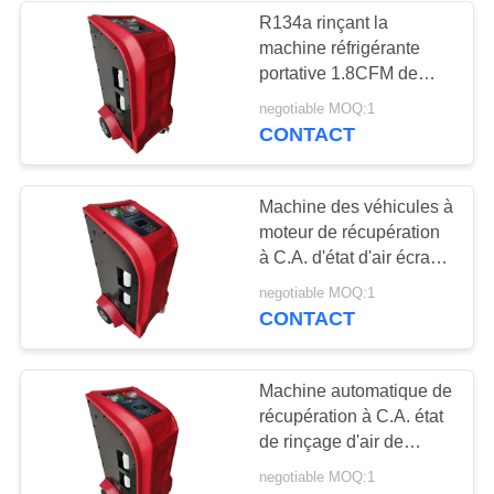
R134a rinçant la
machine réfrigérante
26
portative 1.8CFM de
Machine de
récupération pompent
negotiable MOQ:1
CONTACT
récupération de gaz
à C.A.
Machine des véhicules à
moteur de récupération
à C.A. d'état d'air écran
coloré de 5 pouces
24
negotiable MOQ:1
CONTACT
Grande machine
réfrigérante de
Machine automatique de
récupération à C.A. état
récupération
de rinçage d'air de
voiture d'écran coloré de
negotiable MOQ:1
5 pouces