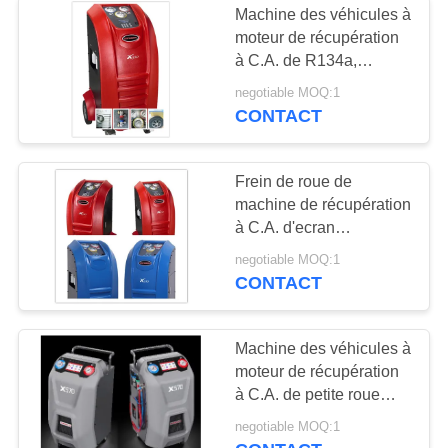
Machine des véhicules à
appareil de contrôle
moteur de récupération
à C.A. de R134a,
d'injecteur de
machine de remplissage
negotiable MOQ:1
de gaz X530
carburant
CONTACT
Frein de roue de
machine de récupération
3
à C.A. d'ecran
Équipement de
couleur/enjoliveur des
negotiable MOQ:1
véhicules à moteur
CONTACT
lubrification de
voiture
Machine des véhicules à
moteur de récupération
à C.A. de petite roue
avec l'écran tactile pour
4
negotiable MOQ:1
134a