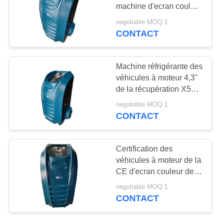
SITE
machine d'ecran couleur
d'huile de drain de
negotiable MOQ:1
bande des véhicules à
CONTACT
36
PRIVACY
moteur de Wonderfu
machine des
POLICY
Machine réfrigérante des
véhicules à moteur
véhicules à moteur 4,3"
de la récupération X530
de récupération à
ecran couleur de TFT
negotiable MOQ:1
C.A.
automatiquement
CONTACT
23
Certification des
Unité de
véhicules à moteur de la
CE d'ecran couleur de
récupération à C.A.
machine de récupération
negotiable MOQ:1
à C.A. de cylindrée
CONTACT