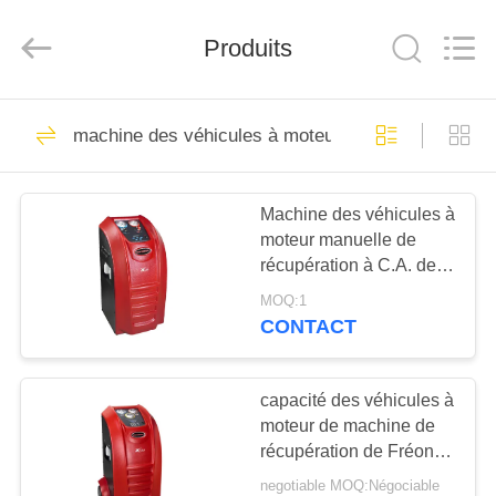
2026
Guangzhou
Wonderfu
Automotive
Produits
Equipment
Co.,
Ltd.
All
MAISON
Rights
109
Reserved.
machine des véhicules à moteur de récupération à
Machine
PRODUITS
réfrigérante de
Machine des véhicules à
moteur manuelle de
récupération à C.A.
AU
récupération à C.A. de la
SUJET
valve 700W 800g pour
MOQ:1
des voitures
DE
CONTACT
61
NOUS
Machine
capacité des véhicules à
moteur de machine de
VISITE
réfrigérante de
récupération de Fréon
D'USINE
d'échelle de 220V
récupération de
negotiable MOQ:Négociable