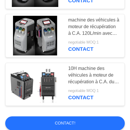
CONTACT
Machine de
générateur de
machine des véhicules à
moteur de récupération
l'ozone
à C.A. 120L/min avec
l'imprimante UV 1234yf
negotiable MOQ:1
de fuite
CONTACT
10H machine des
véhicules à moteur de
récupération à C.A. du
gris X571 avec Mini Can
negotiable MOQ:1
CONTACT
CONTACT!