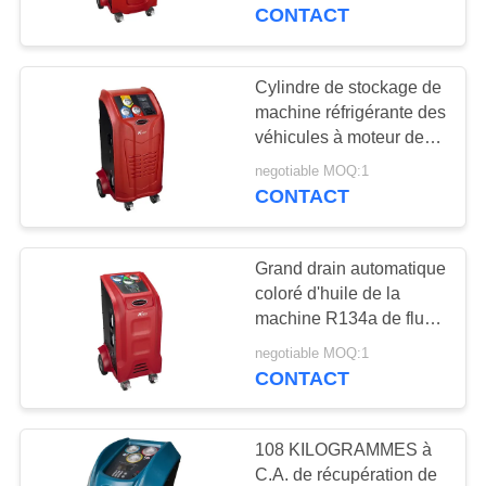
Digital entièrement
CONTACT
voiture
automatiquement
CONTRÔLE
DE
Cylindre de stockage de
57
QUALITÉ
machine réfrigérante des
Machine de
véhicules à moteur de
récupération de base de
récupération de
negotiable MOQ:1
CONTACTEZ-
données d'écran
CONTACT
d'affichage à cristaux
NOUS
climatisation
liquides grand
Grand drain automatique
DEMANDEZ
coloré d'huile de la
UNE
machine R134a de flux
37
de récupération
CITATION
negotiable MOQ:1
machine
CONTACT
automatique de
PLAN
108 KILOGRAMMES à
récupération à C.A.
DU
C.A. de récupération de