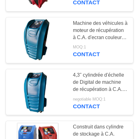
CONTACT
21
Machine de flux à
Machine des véhicules à
moteur de récupération
C.A.
à C.A. d'ecran couleur
entièrement
MOQ:1
automatiquement
CONTACT
4,3" cylindrée d'échelle
16
de Digital de machine
Machine affleurante
de récupération à C.A.
de voiture de couleur de
de récupération
negotiable MOQ:1
TFT
CONTACT
Construit dans cylindre
de stockage à C.A.