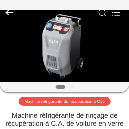
2026
Guangzhou
Wonderfu
Automotive
Equipment
Co.,
Ltd.
All
MAISON
Rights
Reserved.
PRODUITS
AU
SUJET
DE
NOUS
Machine réfrigérante de récupération à C.A.
VISITE
Machine réfrigérante de rinçage de
D'USINE
récupération à C.A. de voiture en verre