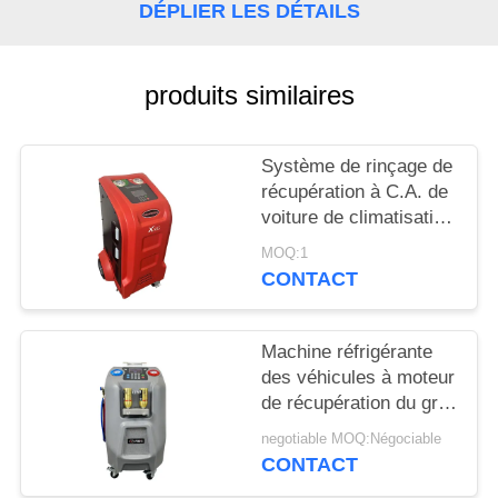
SITE
DÉPLIER LES DÉTAILS
PRIVACY
produits similaires
POLICY
Système de rinçage de
récupération à C.A. de
voiture de climatisation
réfrigérante de
MOQ:1
machine
CONTACT
Machine réfrigérante
des véhicules à moteur
de récupération du gris
10kg avec 5" ecran
negotiable MOQ:Négociable
couleur d'affichage à
CONTACT
cristaux liquides