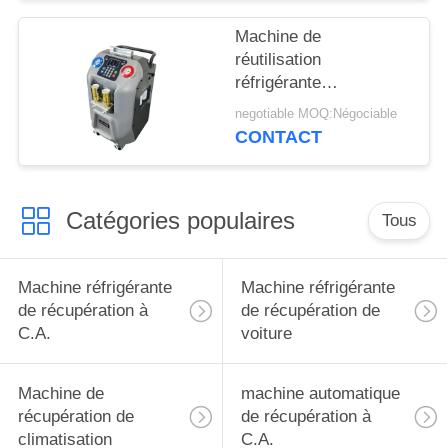
Machine de
réutilisation
réfrigérante
automatique de
negotiable MOQ:Négociable
machine réfrigérante
CONTACT
de récupération à C.A.
d'OEM
Catégories populaires
Tous
Machine réfrigérante
Machine réfrigérante
de récupération à
de récupération de
C.A.
voiture
Machine de
machine automatique
récupération de
de récupération à
climatisation
C.A.