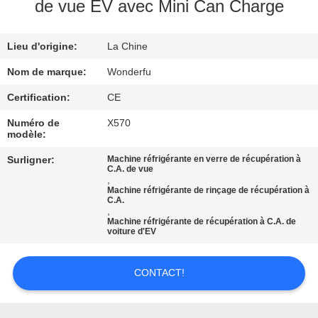
de vue EV avec Mini Can Charge
CONTRÔLE
Lieu d'origine:
La Chine
DE
QUALITÉ
Nom de marque:
Wonderfu
Certification:
CE
CONTACTEZ-
Numéro de
X570
modèle:
NOUS
Surligner:
Machine réfrigérante en verre de récupération à
C.A. de vue
,
DEMANDEZ
Machine réfrigérante de rinçage de récupération à
C.A.
UNE
,
Machine réfrigérante de récupération à C.A. de
CITATION
voiture d'EV
CONTACT!
PLAN
DU