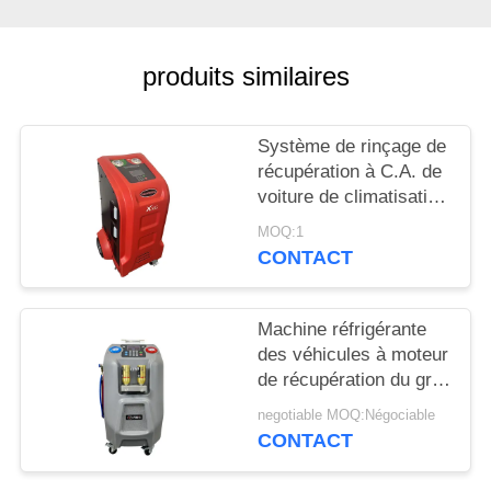
SITE
produits similaires
PRIVACY
POLICY
Système de rinçage de
récupération à C.A. de
voiture de climatisation
réfrigérante de
MOQ:1
machine
CONTACT
Machine réfrigérante
des véhicules à moteur
de récupération du gris
10kg avec 5" ecran
negotiable MOQ:Négociable
couleur d'affichage à
CONTACT
cristaux liquides