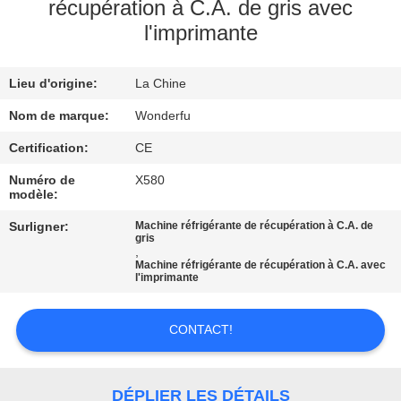
récupération à C.A. de gris avec
l'imprimante
CONTRÔLE
DE
Lieu d'origine:
La Chine
QUALITÉ
Nom de marque:
Wonderfu
CONTACTEZ-
Certification:
CE
NOUS
Numéro de
X580
modèle:
Surligner:
Machine réfrigérante de récupération à C.A. de
DEMANDEZ
gris
,
UNE
Machine réfrigérante de récupération à C.A. avec
l'imprimante
CITATION
CONTACT!
PLAN
DU
DÉPLIER LES DÉTAILS