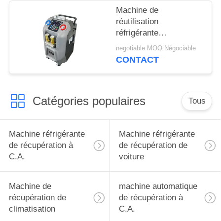
Machine de
réutilisation
réfrigérante
automatique de
negotiable MOQ:Négociable
machine réfrigérante
CONTACT
de récupération à C.A.
d'OEM
Catégories populaires
Tous
Machine réfrigérante
Machine réfrigérante
de récupération à
de récupération de
C.A.
voiture
Machine de
machine automatique
récupération de
de récupération à
climatisation
C.A.