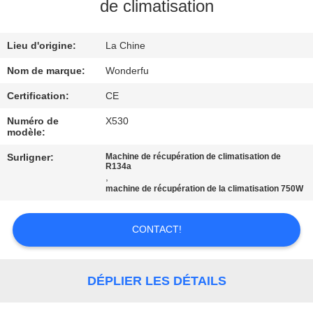
de climatisation
CONTRÔLE
Lieu d'origine:
La Chine
DE
QUALITÉ
Nom de marque:
Wonderfu
Certification:
CE
CONTACTEZ-
Numéro de
X530
modèle:
NOUS
Surligner:
Machine de récupération de climatisation de
R134a
,
DEMANDEZ
machine de récupération de la climatisation 750W
UNE
CITATION
CONTACT!
PLAN
DÉPLIER LES DÉTAILS
DU