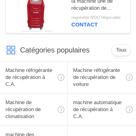
la machine une de
récupération de
climatisation du
negotiable MOQ:Négociable
véhicule 1,8 CFM
CONTACT
Catégories populaires
Tous
Machine réfrigérante
Machine réfrigérante
de récupération à
de récupération de
C.A.
voiture
Machine de
machine automatique
récupération de
de récupération à
climatisation
C.A.
machine des