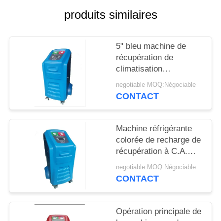
SITE
produits similaires
PRIVACY
5" bleu machine de
POLICY
récupération de
climatisation
d'affichage d'affichage
negotiable MOQ:Négociable
à cristaux liquides
CONTACT
avec le système
AC660
Machine réfrigérante
colorée de recharge de
récupération à C.A.
d'affichage à cristaux
negotiable MOQ:Négociable
liquides pour le
CONTACT
nettoyage de rinçage
Opération principale de