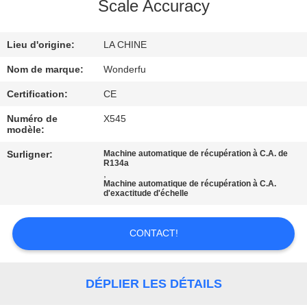
Scale Accuracy
CONTRÔLE
Lieu d'origine:
LA CHINE
DE
QUALITÉ
Nom de marque:
Wonderfu
Certification:
CE
CONTACTEZ-
Numéro de
X545
modèle:
NOUS
Surligner:
Machine automatique de récupération à C.A. de
R134a
,
DEMANDEZ
Machine automatique de récupération à C.A.
d'exactitude d'échelle
UNE
CITATION
CONTACT!
PLAN
DÉPLIER LES DÉTAILS
DU