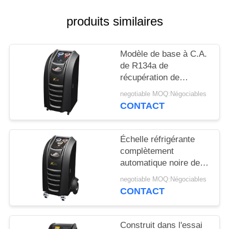
SITE
produits similaires
PRIVACY
POLICY
Modèle de base à C.A.
de R134a de
récupération de
machine de mini
negotiable MOQ:Négociables
recharge manuelle des
CONTACT
véhicules à moteur
réfrigérante de
réservoir
Échelle réfrigérante
complètement
automatique noire de
Digital de drain d'huile
negotiable MOQ:Négociables
d'ecran couleur de
CONTACT
machine de
récupération à C.A.
Construit dans l'essai