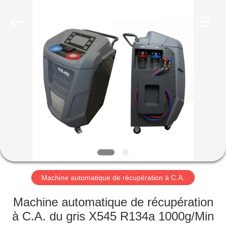
2026
Guangzhou
Wonderfu
Automotive
Equipment
Co.,
Ltd.
All
MAISON
Rights
Reserved.
PRODUITS
AU
SUJET
DE
NOUS
Machine automatique de récupération à C.A.
VISITE
Machine automatique de récupération
D'USINE
à C.A. du gris X545 R134a 1000g/Min