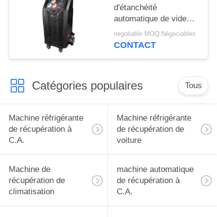
d'étanchéité
automatique de vide
d'injection d'huile de
negotiable MOQ:Négociables
Carte SD à C.A. de
CONTACT
base de données
d'imprimante de
machine automatique
Catégories populaires
de récupération
Tous
Machine réfrigérante
Machine réfrigérante
de récupération à
de récupération de
C.A.
voiture
Machine de
machine automatique
récupération de
de récupération à
climatisation
C.A.