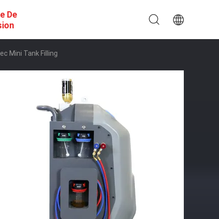
e De
sion
c Mini Tank Filling