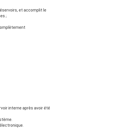
éservoirs, et accomplit le
es ;
e complètement
voir interne après avoir été
système.
 électronique.