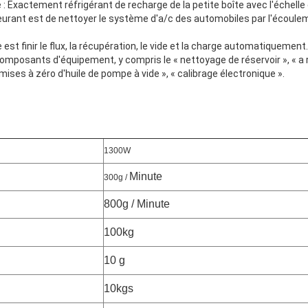
 : Exactement réfrigérant de recharge de la petite boîte avec l'échelle
leurant est de nettoyer le système d'a/c des automobiles par l'écoule
st finir le flux, la récupération, le vide et la charge automatiquement.
 composants d'équipement, y compris le « nettoyage de réservoir », « 
emises à zéro d'huile de pompe à vide », « calibrage électronique ».
1300W
Minute
300g /
800g / Minute
100kg
10 g
10kgs