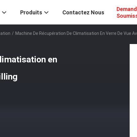
Demand
Produits
Contactez Nous
Soumis
ation
/
Machine De Récupération De Climatisation En Verre De Vue Ave
limatisation en
lling