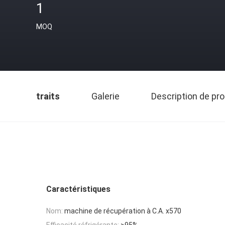
1
MOQ
traits
Galerie
Description de pro
Caractéristiques
Nom:
machine de récupération à C.A. x570
Efficacité réfrigérante:
>95%