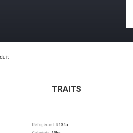
duit
TRAITS
Réfrigérant:
R134a
Cylindrée:
18kg