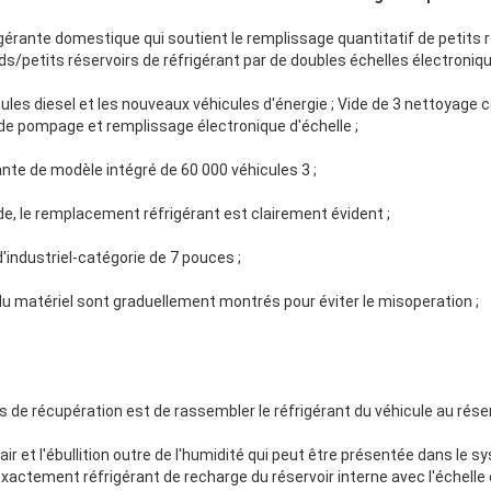
gérante domestique qui soutient le remplissage quantitatif de petits r
s/petits réservoirs de réfrigérant par de doubles échelles électroniqu
cules diesel et les nouveaux véhicules d'énergie ; Vide de 3 nettoyag
 de pompage et remplissage électronique d'échelle ;
te de modèle intégré de 60 000 véhicules 3 ;
ide, le remplacement réfrigérant est clairement évident ;
 d'industriel-catégorie de 7 pouces ;
n du matériel sont graduellement montrés pour éviter le misoperation ;
 de récupération est de rassembler le réfrigérant du véhicule au réser
l'air et l'ébullition outre de l'humidité qui peut être présentée dans le 
 Exactement réfrigérant de recharge du réservoir interne avec l'échelle