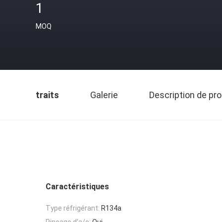
1
MOQ
traits
Galerie
Description de pro
Caractéristiques
Type réfrigérant:
R134a
Rinçage d'a/c:
Oui