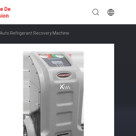
e De
sion
 Auto Refrigerant Recovery Machine