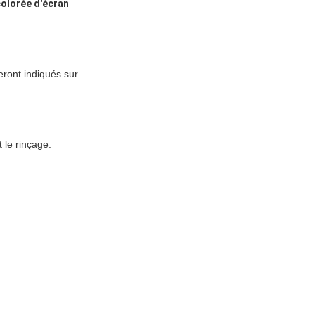
colorée d'écran
eront indiqués sur
t le rinçage.