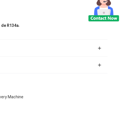
,
n de R134a
overy Machine