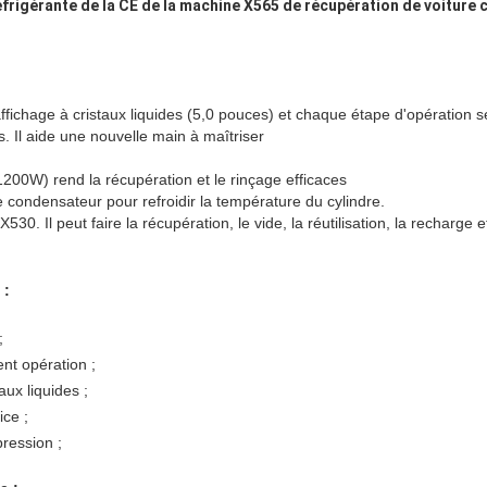
éfrigérante de la CE de la machine X565 de récupération de voiture 
ffichage à cristaux liquides (5,0 pouces) et chaque étape d'opération s
es. Il aide une nouvelle main à maîtriser
00W) rend la récupération et le rinçage efficaces
e condensateur pour refroidir la température du cylindre.
0. Il peut faire la récupération, le vide, la réutilisation, la recharge e
 :
;
t opération ;
aux liquides ;
ice ;
ression ;