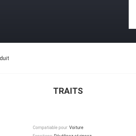
duit
TRAITS
Compatiable pour:
Voiture
Fonctions:
Réutilisez et rincez