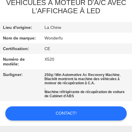
VÉHICULES À MOTEUR D'A/C AVEC
L'AFFICHAGE À LED
CONTRÔLE
DE
Lieu d'origine:
La Chine
QUALITÉ
Nom de marque:
Wonderfu
CONTACTEZ-
Certification:
CE
NOUS
Numéro de
X520
modèle:
Surligner:
,
250g / Min Automotive Ac Recovery Machine
DEMANDEZ
Blacklit montrent la machine des véhicules à
moteur de récupération à C.A.
UNE
,
Machine réfrigérante de récupération de voiture
CITATION
de Cabinet d'ABS
CONTACT!
PLAN
DU