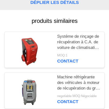
SITE
DÉPLIER LES DÉTAILS
PRIVACY
produits similaires
POLICY
Système de rinçage de
récupération à C.A. de
voiture de climatisation
réfrigérante de
MOQ:1
machine
CONTACT
Machine réfrigérante
des véhicules à moteur
de récupération du gris
10kg avec 5" ecran
negotiable MOQ:Négociable
couleur d'affichage à
CONTACT
cristaux liquides