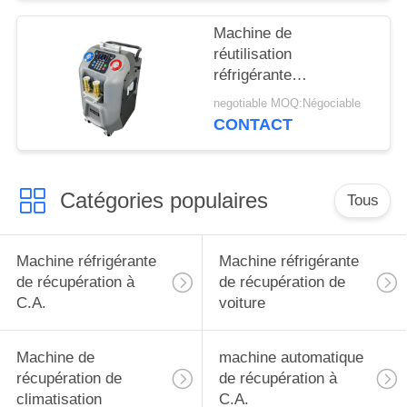
Machine de
réutilisation
réfrigérante
automatique de
negotiable MOQ:Négociable
machine réfrigérante
CONTACT
de récupération à C.A.
d'OEM
Catégories populaires
Tous
Machine réfrigérante
Machine réfrigérante
de récupération à
de récupération de
C.A.
voiture
Machine de
machine automatique
récupération de
de récupération à
climatisation
C.A.