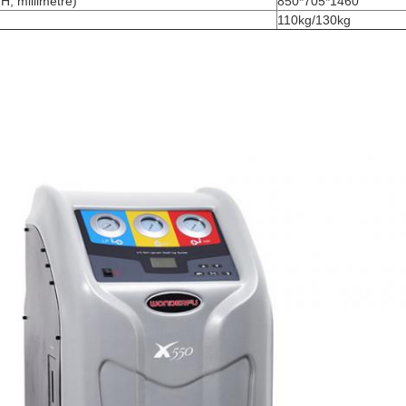
H, millimètre)
850*705*1460
110kg/130kg