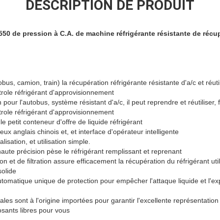
DESCRIPTION DE PRODUIT
50 de pression à C.A. de machine réfrigérante résistante de récu
us, camion, train) la récupération réfrigérante résistante d'a/c et réutil
trole réfrigérant d'approvisionnement
on pour l'autobus, système résistant d'a/c, il peut reprendre et réutiliser,
trole réfrigérant d'approvisionnement
le petit conteneur d'offre de liquide réfrigérant
 anglais chinois et, et interface d'opérateur intelligente
isation, et utilisation simple.
haute précision pèse le réfrigérant remplissant et reprenant
n et de filtration assure efficacement la récupération du réfrigérant util
solide
utomatique unique de protection pour empêcher l'attaque liquide et l'ex
es sont à l'origine importées pour garantir l'excellente représentation
sants libres pour vous