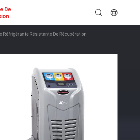
e De
sion
e Réfrigérante Résistante De Récupération