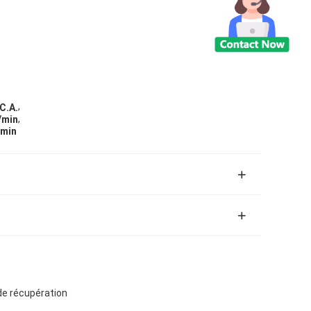
,
C.A.
,
/min
/min
de récupération