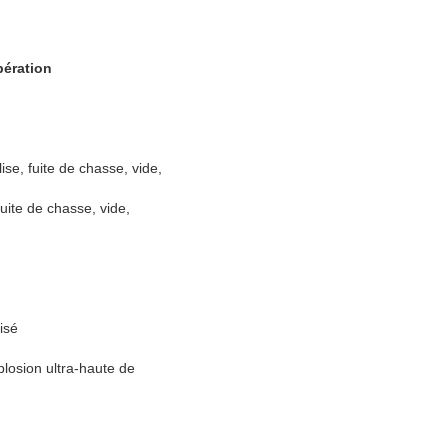
pération
ise, fuite de chasse, vide,
 fuite de chasse, vide,
isé
plosion ultra-haute de