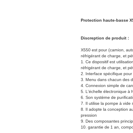
Protection haute-basse X5
Discreption de produit :
X550 est pour (camion, autob
réfrigérant de charge, et pé
1. Ce dispositif est utilisati
réfrigérant de charge, et pé
2. Interface spécifique pour 
3. Menu dans chacun des deux
4. Connexion simple de canal
5. L'échelle électronique à 
6. Son système de purificatio
7. Il utilise la pompe à vide 
8. Il adopte la conception a
pression
9. Des composantes principal
10. garantie de 1 an, compo