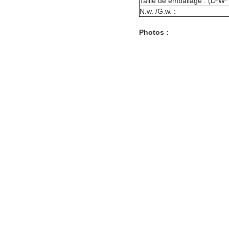
Taille de emballage : (D*W* 
N.w. /G.w. :
Photos :