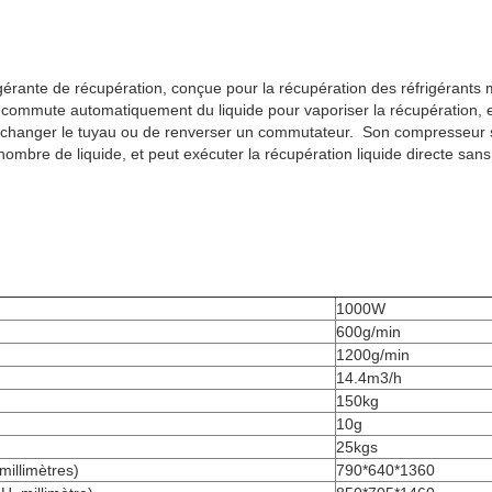
érante de récupération, conçue pour la récupération des réfrigérants 
ommute automatiquement du liquide pour vaporiser la récupération, et 
 changer le tuyau ou de renverser un commutateur. Son compresseur s
 nombre de liquide, et peut exécuter la récupération liquide directe s
1000W
600g/min
1200g/min
14.4m3/h
150kg
10g
25kgs
millimètres)
790*640*1360