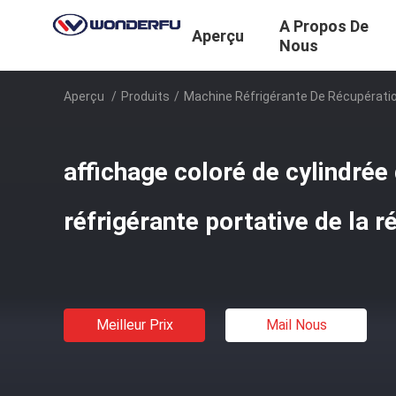
A Propos De
Aperçu
Nous
Aperçu
/
Produits
/
Machine Réfrigérante De Récupératio
affichage coloré de cylindré
réfrigérante portative de la 
Meilleur Prix
Mail Nous