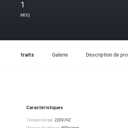
1
MOQ
traits
Galerie
Description de pro
Caractéristiques
Tension locale:
220V/HZ
Vitesse de charge:
800g/min