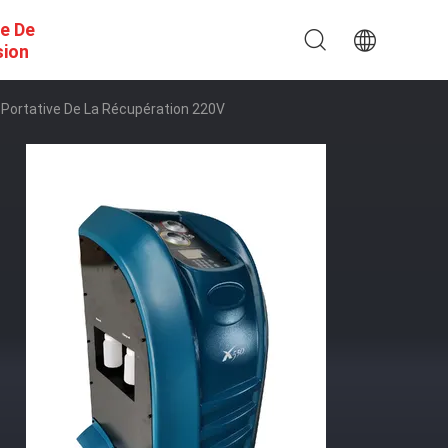
e De
sion
 Portative De La Récupération 220V