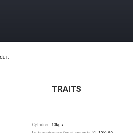
duit
TRAITS
Cylindrée:
10kgs
La température fonctionnante:
℃ -10℃-50