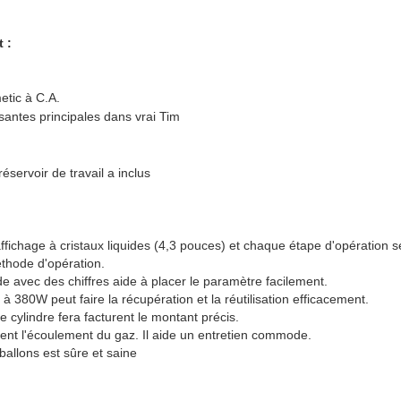
 :
tic à C.A.
antes principales dans vrai Tim
éservoir de travail a inclus
ffichage à cristaux liquides (4,3 pouces) et chaque étape d'opération se
méthode d'opération.
avec des chiffres aide à placer le paramètre facilement.
 380W peut faire la récupération et la réutilisation efficacement.
le cylindre fera facturent le montant précis.
nt l'écoulement du gaz. Il aide un entretien commode.
allons est sûre et saine