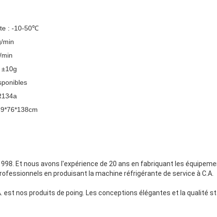
te : -10-50℃
g/min
/min
: ±10g
isponibles
 R134a
9*76*138cm
998. Et nous avons l'expérience de 20 ans en fabriquant les équipem
fessionnels en produisant la machine réfrigérante de service à C.A.
. est nos produits de poing. Les conceptions élégantes et la qualité 