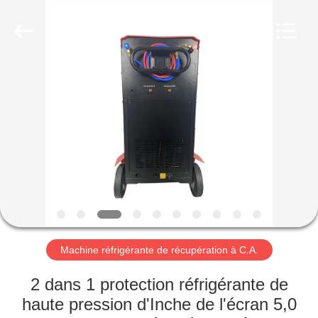
2026
Guangzhou
Wonderfu
Automotive
Equipment
Co.,
Ltd.
All
MAISON
Rights
Reserved.
PRODUITS
AU
SUJET
DE
NOUS
Machine réfrigérante de récupération à C.A.
VISITE
2 dans 1 protection réfrigérante de
D'USINE
haute pression d'Inche de l'écran 5,0