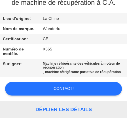
de machine de récupération à C.A.
CONTRÔLE
Lieu d'origine:
La Chine
DE
QUALITÉ
Nom de marque:
Wonderfu
Certification:
CE
CONTACTEZ-
Numéro de
X565
modèle:
NOUS
Surligner:
Machine réfrigérante des véhicules à moteur de
récupération
,
machine réfrigérante portative de récupération
DEMANDEZ
UNE
CONTACT!
CITATION
DÉPLIER LES DÉTAILS
PLAN
DU