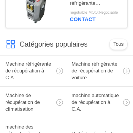
réfrigérante
automatique de
negotiable MOQ:Négociable
machine réfrigérante
CONTACT
de récupération à C.A.
d'OEM
Catégories populaires
Tous
Machine réfrigérante
Machine réfrigérante
de récupération à
de récupération de
C.A.
voiture
Machine de
machine automatique
récupération de
de récupération à
climatisation
C.A.
machine des