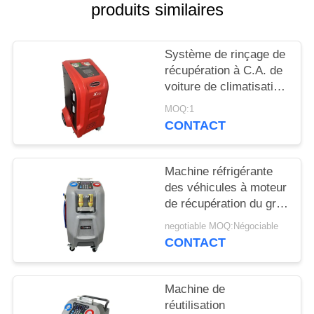
SITE
produits similaires
PRIVACY
Système de rinçage de
récupération à C.A. de
POLICY
voiture de climatisation
réfrigérante de
MOQ:1
machine
CONTACT
Machine réfrigérante
des véhicules à moteur
de récupération du gris
10kg avec 5" ecran
negotiable MOQ:Négociable
couleur d'affichage à
CONTACT
cristaux liquides
Machine de
réutilisation